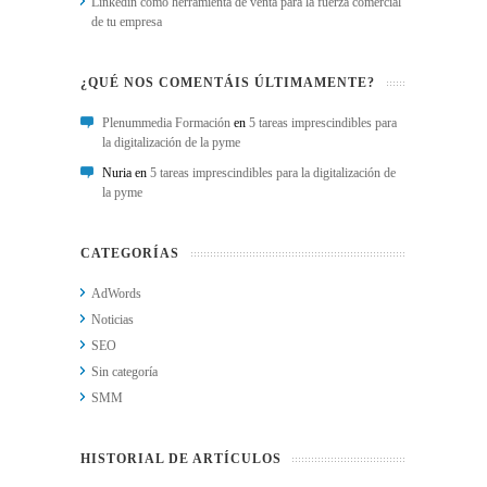
Linkedin como herramienta de venta para la fuerza comercial
de tu empresa
¿QUÉ NOS COMENTÁIS ÚLTIMAMENTE?
Plenummedia Formación
en
5 tareas imprescindibles para
la digitalización de la pyme
Nuria en
5 tareas imprescindibles para la digitalización de
la pyme
CATEGORÍAS
AdWords
Noticias
SEO
Sin categoría
SMM
HISTORIAL DE ARTÍCULOS